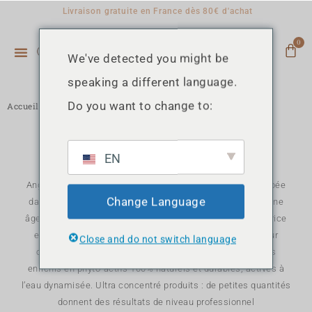
Livraison gratuite en France dès 80€ d'achat
0
We've detected you might be
speaking a different language.
Do you want to change to:
Accueil
»
ANGELA LAGANA
ANGELA LAGANA
EN
Angela Lagana, créatrice de la marque éponyme, est tombée
Change Language
dans le bain des cosmétiques et du soin dés son plus jeune
âge. Ella a rejoint la société familiale en tant que formulatrice
et a tout naturellement développée sa ligne de soins pour
Close and do not switch language
cheveux. Une collection de bains et masques capillaires
enrichis en phyto-actifs 100% naturels et durables, activés à
l’eau dynamisée. Ultra concentré produits : de petites quantités
donnent des résultats de niveau professionnel