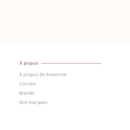
Green Spot à Paris « Le ch
À propos
À propos de Awesome
Contact
Brands
Nos marques