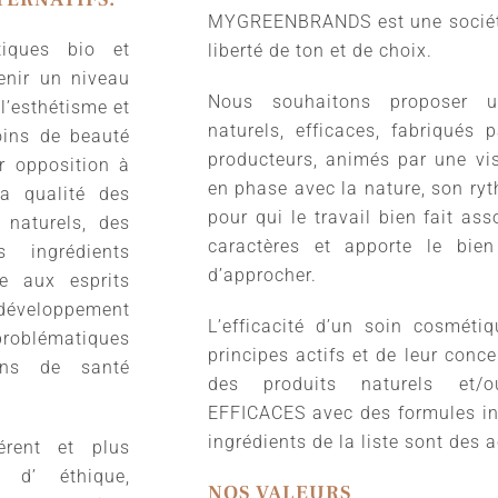
MYGREENBRANDS est une sociét
tiques bio et
liberté de ton et de choix.
enir un niveau
Nous souhaitons proposer u
 l’esthétisme et
naturels, efficaces, fabriqués
oins de beauté
producteurs, animés par une vi
ar opposition à
en phase avec la nature, son ry
a qualité des
pour qui le travail bien fait ass
 naturels, des
caractères et apporte le bie
 ingrédients
d’approcher.
e aux esprits
éveloppement
L’efficacité d’un soin cosmét
problématiques
principes actifs et de leur con
ions de santé
des produits naturels et/o
EFFICACES avec des formules in
ingrédients de la liste sont des 
rent et plus
s d’ éthique,
NOS VALEURS