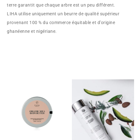
terre garantit que chaque arbre est un peu différent.
e
LIHA utilise uniquement un beurre de qualité supérieur
s
provenant 100 % du commerce équitable et d’origine
s
ghanéenne et nigériane.
t
o
j
o
i
n
t
h
e
w
a
i
t