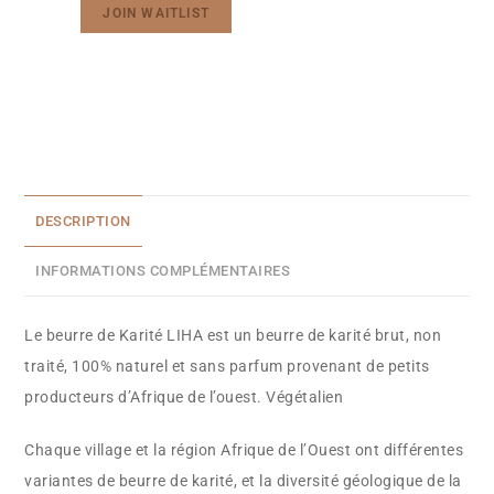
JOIN WAITLIST
t
e
r
y
o
u
r
DESCRIPTION
e
INFORMATIONS COMPLÉMENTAIRES
m
a
Le beurre de Karité LIHA est un beurre de karité brut, non
i
traité, 100% naturel et sans parfum provenant de petits
l
producteurs d’Afrique de l’ouest. Végétalien
a
d
Chaque village et la région Afrique de l’Ouest ont différentes
d
variantes de beurre de karité, et la diversité géologique de la
r