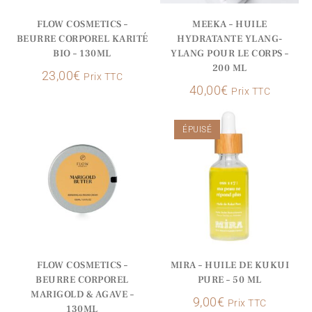
l
FLOW COSMETICS –
MEEKA – HUILE
i
BEURRE CORPOREL KARITÉ
HYDRATANTE YLANG-
BIO – 130ML
YLANG POUR LE CORPS –
s
200 ML
23,00
€
t
Prix TTC
40,00
€
Prix TTC
f
o
ÉPUISÉ
r
t
h
i
s
p
r
FLOW COSMETICS –
MIRA – HUILE DE KUKUI
o
BEURRE CORPOREL
PURE – 50 ML
d
MARIGOLD & AGAVE –
9,00
€
Prix TTC
130ML
u